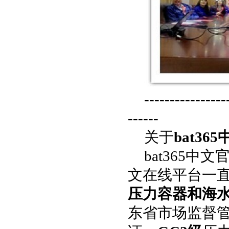
----------------
------
关于
bat3
bat365中
文在线平台一
压力容器和海
东省
市场监督