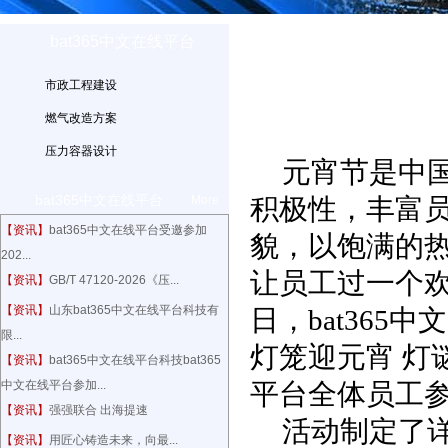
市政工程建设
bat365中文在线平台
市政工程建设
燃气改造方案
压力容器设计
元宵节是中
bat365中文在线平台
More
积极性，丰富
【资讯】
bat365中文在线平台受邀参加
貌，以饱满的
202...
让员工过一个
【资讯】
GB/T 47120-2026《压...
【资讯】
山东bat365中文在线平台科技有
日，bat36
限...
灯笼迎元宵 灯谜
【资讯】
bat365中文在线平台科技bat365
中文在线平台参加...
平台全体员工
【资讯】
强强联合 出海提速
活动制定了
【资讯】
用匠心铸造未来，向最...