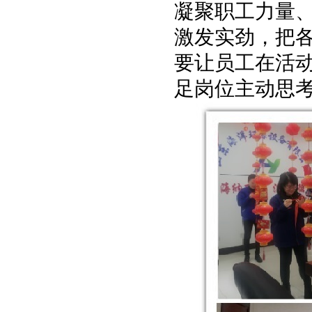
凝聚职工力量
激发实劲，把
要让员工在活
足岗位主动思