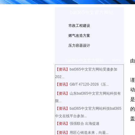
bat365中文官方网站
市政工程建设
燃气改造方案
压力容器设计
bat365中文官方网站
More
由
【资讯】
bat365中文官方网站受邀参加
202...
谨
【资讯】
GB/T 47120-2026《压...
动
【资讯】
山东bat365中文官方网站科技有
是
限...
【资讯】
bat365中文官方网站科技bat365
的
中文在线平台参加...
盖
【资讯】
强强联合 出海提速
【资讯】
用匠心铸造未来，向最...