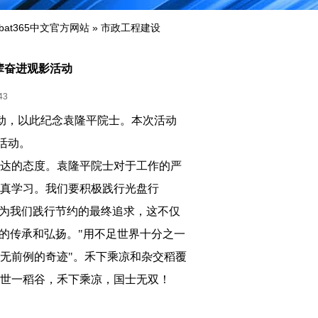
bat365中文官方网站
»
市政工程建设
吾辈奋进观影活动
43
活动，以此纪念袁隆平院士。本次活动
活动。
达的态度。袁隆平院士对于工作的严
真学习。我们要积极践行光盘行
作为我们践行节约的最终追求，这不仅
的传承和弘扬。"用不足世界十分之一
无前例的奇迹"。禾下乘凉和杂交稻覆
世一稻谷，禾下乘凉，国士无双！