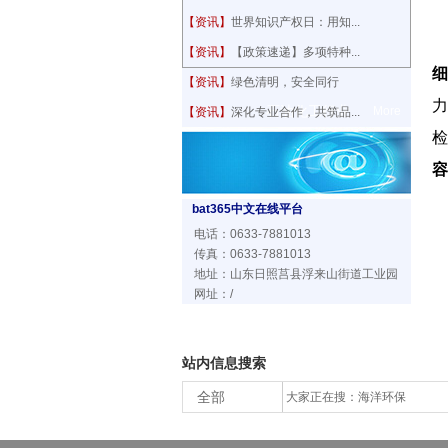
【资讯】
世界知识产权日：用知...
【资讯】
【政策速递】多项特种...
细
【资讯】
绿色清明，安全同行
力
石油化工行业
More
【资讯】
深化专业合作，共筑品...
检
容
bat365中文在线平台
电话：0633-7881013
传真：0633-7881013
地址：山东日照莒县浮来山街道工业园
网址：
/
站内信息搜索
全部