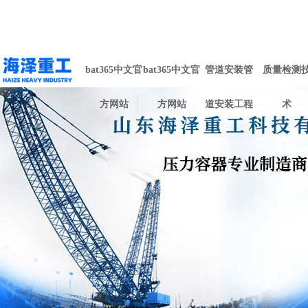
bat365中文官
bat365中文官
管道安装管
质量检测
方网站
方网站
道安装工程
术