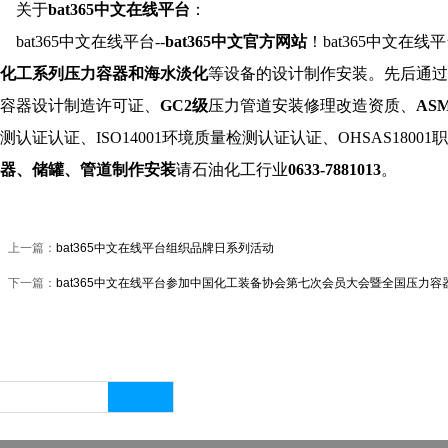
关于
bat365中文在线平台
：
bat365中文在线平台
--
bat365中文官方网站
！bat365中文在
化工系列压力容器和海水淡化
等设备的设计制作安装。先后通过
容器设计制造许可证、
GC2级
压力管道安装
修理
改造资质、
AS
测认证认证、ISO14001环境质量检测认证认证、OHSAS180
器、储罐、管道制作安装
请石油化工行业
0633-7881013
。
上一篇：
bat365中文在线平台组织品牌日系列活动
下一篇：
bat365中文在线平台参加中国化工装备协会第七次会员大会暨全国压力