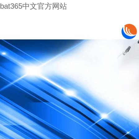
bat365中文官方网站