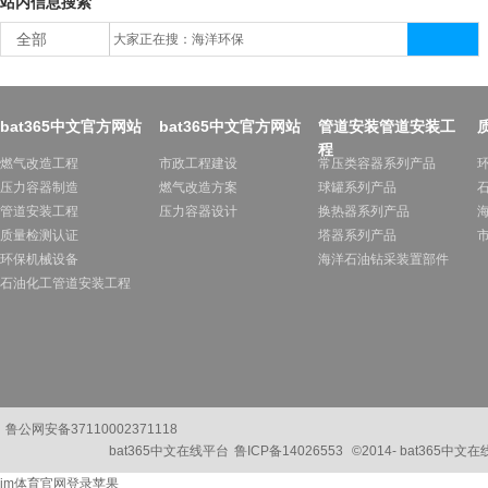
站内信息搜索
全部
bat365中文官方网站
bat365中文官方网站
管道安装管道安装工
程
燃气改造工程
市政工程建设
常压类容器系列产品
压力容器制造
燃气改造方案
球罐系列产品
管道安装工程
压力容器设计
换热器系列产品
质量检测认证
塔器系列产品
环保机械设备
海洋石油钻采装置部件
石油化工管道安装工程
鲁公网安备37110002371118
bat365中文在线平台
鲁ICP备14026553
©2014-
bat365中文在线
im体育官网登录苹果