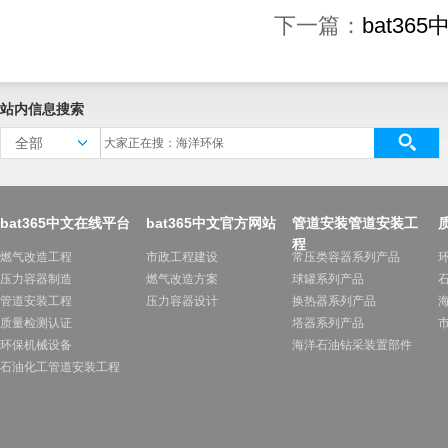
下一篇：
bat3
站内信息搜索
全部
bat365中文在线平台
bat365中文官方网站
管道安装管道安装工
程
燃气改造工程
市政工程建设
常压类容器系列产品
压力容器制造
燃气改造方案
球罐系列产品
管道安装工程
压力容器设计
换热器系列产品
质量检测认证
塔器系列产品
环保机械设备
海洋石油钻采装置部件
石油化工管道安装工程