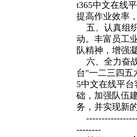
t365中文在
提高作业效率
五、认真组
动。丰富员工
队精神，增强
六、全力奋战
台
"一二三四五
5中文在线平
础，加强队伍
务，并实现新
----------------
--------