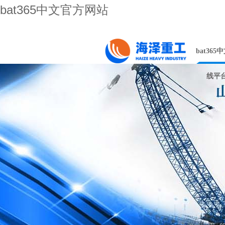
bat365中文官方网站
bat365
线平