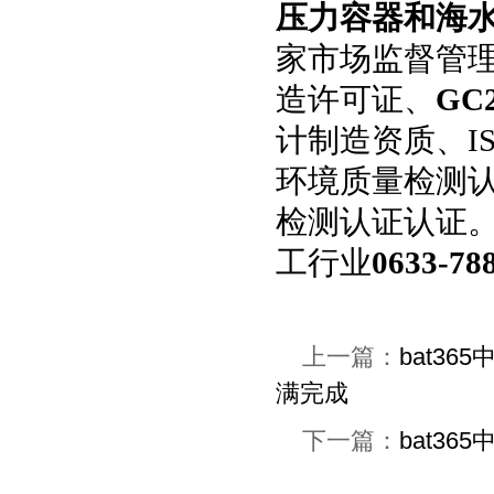
压力容器和海
家市场监督管
造许可证、
GC
计制造资质、
I
环境质量检测认
检测认证认证
工行业
0633-78
上一篇：
bat3
满完成
下一篇：
bat3