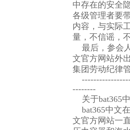
中存在的安全
各级管理者要
内容，与实际
量，不信谣，
最后，参会人
文官方网站外
集团劳动纪律
----------------
--------
关于bat36
bat365中
文官方网站一