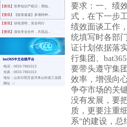
要求：一、绩
【资讯】
世界知识产权日：用知...
式，在下一步
【资讯】
【政策速递】多项特种...
【资讯】
绿色清明，安全同行
绩效面谈工作
石油化工行业
More
【资讯】
深化专业合作，共筑品...
统填写时各部
证计划依据落
行集团、bat
bat365中文在线平台
要带头遵守集团
电话：0633-7881013
传真：0633-7881013
效率，增强向
地址：山东日照莒县浮来山街道工业园
网址：
/
争夺市场的关
没有发展，要
质，更要注重
系"的建设，