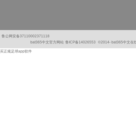
鲁公网安备37110002371118
bat365中文官方网站
鲁ICP备14026553
©2014-
bat365中文在线
买正规足球app软件