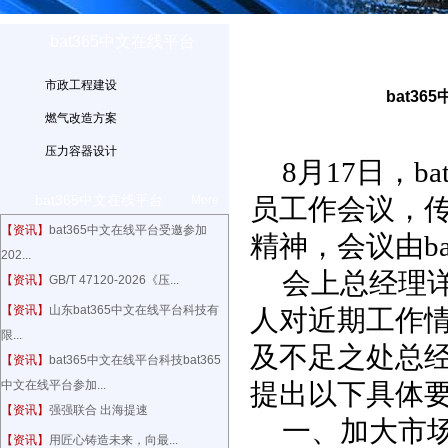
市政工程建设
bat365中文在线平台
市政工程建设
bat3
燃气改造方案
压力容器设计
8月17日，
bat365中文在线平台
More
员工作会议，传
【资讯】
bat365中文在线平台受邀参加
精神，会议由b
202...
会上总经理
【资讯】
GB/T 47120-2026《压...
【资讯】
山东bat365中文在线平台科技有
人对近期工作
限...
及不足之处总
【资讯】
bat365中文在线平台科技bat365
中文在线平台参加...
提出以下具体
【资讯】
强强联合 出海提速
一、加大市
【资讯】
用匠心铸造未来，向最...