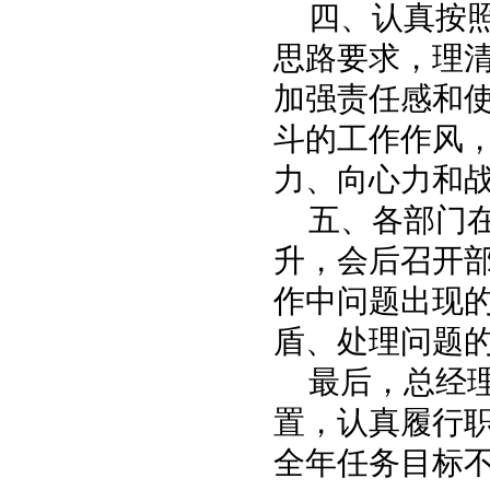
四、认真按照
思路要求，理
加强责任感和
斗的工作作风
力、向心力和
五、各部门
升，会后召开
作中问题出现
盾、处理问题
最后，总经
置，认真履行
全年任务目标