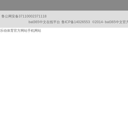
鲁公网安备37110002371118
bat365中文在线平台
鲁ICP备14026553
©2014-
bat365中文官方
乐动体育官方网站手机网站