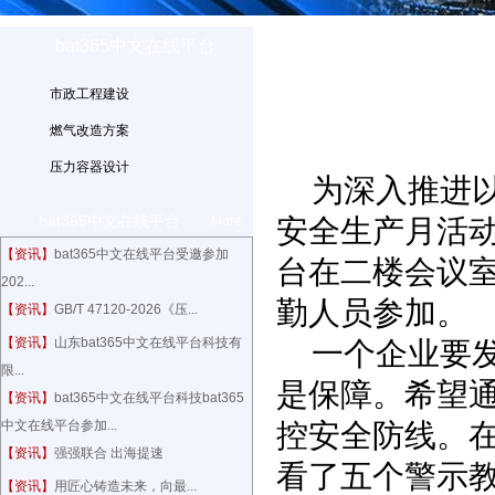
市政工程建设
bat365中文在线平台
市政工程建设
燃气改造方案
压力容器设计
为深入推进
bat365中文在线平台
More
安全生产月活动
【资讯】
bat365中文在线平台受邀参加
台在二楼会议
202...
勤人员参加。
【资讯】
GB/T 47120-2026《压...
【资讯】
山东bat365中文在线平台科技有
一个企业要
限...
是保障。希望
【资讯】
bat365中文在线平台科技bat365
中文在线平台参加...
控安全防线。
【资讯】
强强联合 出海提速
看了五个警示
【资讯】
用匠心铸造未来，向最...