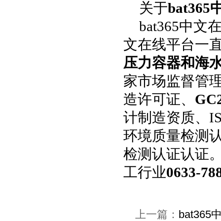
关于
bat3
bat365中
文在线平台一
压力容器和海
家市场监督管
造许可证、
GC
计制造资质、
I
环境质量检测认
检测认证认证
工行业
0633-78
上一篇：
bat3