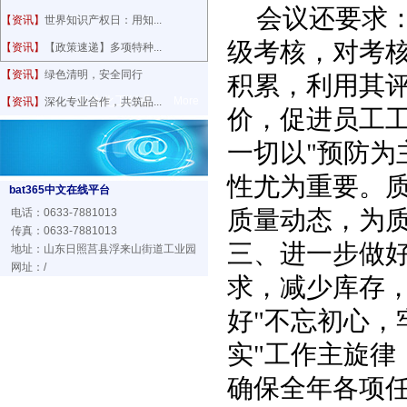
会议还要求：
【资讯】
世界知识产权日：用知...
级考核，对考
【资讯】
【政策速递】多项特种...
【资讯】
绿色清明，安全同行
积累，利用其
石油化工行业
More
【资讯】
深化专业合作，共筑品...
价，促进员工
一切以
"预防为
性尤为重要。
bat365中文在线平台
质量动态，为
电话：0633-7881013
传真：0633-7881013
三、进一步做
地址：山东日照莒县浮来山街道工业园
网址：
/
求，减少库存
好"不忘初心，
实"工作主旋
确保全年各项