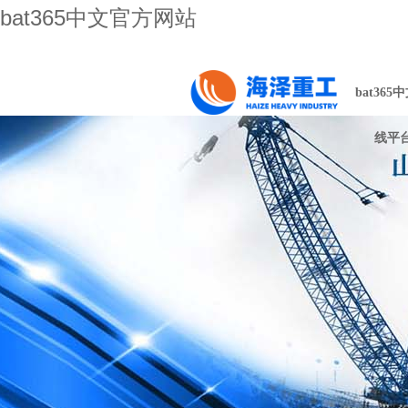
bat365中文官方网站
bat365
线平