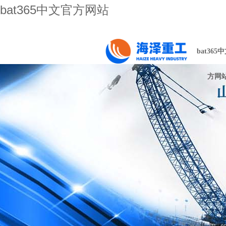
bat365中文官方网站
bat365
方网