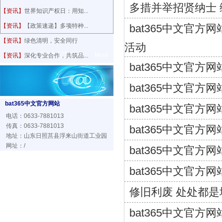
多措并举招贤纳士
【资讯】
世界知识产权日：用知...
【资讯】
【政策速递】多项特种...
bat365中文官
【资讯】
绿色清明，安全同行
活动
石油化工行业
More
【资讯】
深化专业合作，共筑品...
bat365中文官方
bat365中文官
bat365中文官方网站
bat365中文官
电话：0633-7881013
传真：0633-7881013
bat365中文官方
地址：山东日照莒县浮来山街道工业园
网址：
/
bat365中文官方
bat365中文官
修旧利废 处处都是
bat365中文官