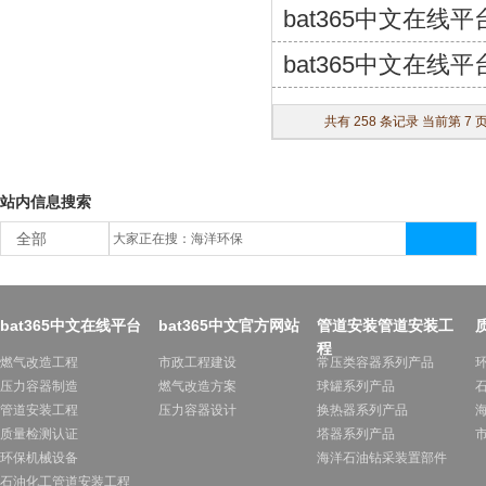
bat365中文在
bat365中文在
共有 258 条记录 当前第 7 页
站内信息搜索
全部
bat365中文在线平台
bat365中文官方网站
管道安装管道安装工
程
燃气改造工程
市政工程建设
常压类容器系列产品
压力容器制造
燃气改造方案
球罐系列产品
管道安装工程
压力容器设计
换热器系列产品
质量检测认证
塔器系列产品
环保机械设备
海洋石油钻采装置部件
石油化工管道安装工程