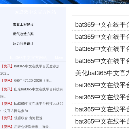
市政工程建设
bat365中文官方网站
bat365中文在
市政工程建设
燃气改造方案
bat365中文在
压力容器设计
bat365中文在线
bat365中文官方网站
More
bat365中文在线
【资讯】
bat365中文在线平台受邀参加
美化bat365中文
202...
【资讯】
GB/T 47120-2026《压...
bat365中文在
【资讯】
山东bat365中文在线平台科技有
bat365中文在线
限...
【资讯】
bat365中文在线平台科技bat365
bat365中文在
中文官方网站参加...
【资讯】
强强联合 出海提速
bat365中文在线
【资讯】
用匠心铸造未来，向最...