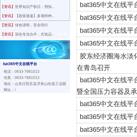
bat365中文在
【资讯】
世界知识产权日：用知...
【资讯】
【政策速递】多项特种...
bat365中文在线
【资讯】
绿色清明，安全同行
bat365中文在
石油化工行业
More
【资讯】
深化专业合作，共筑品...
bat365中文在
胶东经济圈海水淡化
bat365中文在线平台
在青岛召开
电话：0633-7881013
传真：0633-7881013
bat365中文在
地址：山东日照莒县浮来山街道工业园
网址：
/
暨全国压力容器及
bat365中文在
bat365中文在
bat365中文在