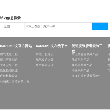
站内信息搜索
全部
bat365中文官方网站
bat365中文在线平台
管道安装管道安装工
程
燃气改造工程
市政工程建设
常压类容器系列产品
压力容器制造
燃气改造方案
球罐系列产品
管道安装工程
压力容器设计
换热器系列产品
质量检测认证
塔器系列产品
环保机械设备
海洋石油钻采装置部件
石油化工管道安装工程