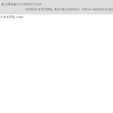
鲁公网安备37110002371118
bat365中文官方网站
鲁ICP备14026553
©2014-
bat365中文在线
大发体育线上app