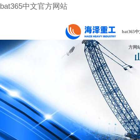
bat365中文官方网站
bat365
方网