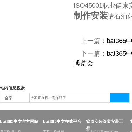
ISO45001职业
制作安装
请石油
上一篇：
bat3
下一篇：
bat3
博览会
站内信息搜索
全部
bat365中文官方网站
bat365中文在线平台
管道安装管道安装工
程
燃气改造工程
市政工程建设
常压类容器系列产品