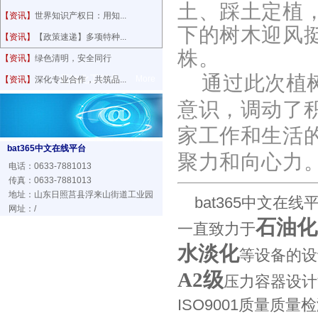
土、踩土定植
【资讯】
世界知识产权日：用知...
下的树木迎风挺
【资讯】
【政策速递】多项特种...
株。
【资讯】
绿色清明，安全同行
通过此次植
石油化工行业
More
【资讯】
深化专业合作，共筑品...
意识，调动了
家工作和生活
bat365中文在线平台
聚力和向心力
电话：0633-7881013
传真：0633-7881013
地址：山东日照莒县浮来山街道工业园
bat365中文在线平
网址：
/
石油化
一直致力于
水淡化
等设备的设
A2级
压力容器设计
ISO9001质量质