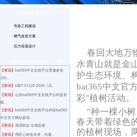
市政工程建设
bat365中文在线平台
市政工程建设
燃气改造方案
压力容器设计
春回大地万
bat365中文在线平台
More
水青山就是金
【资讯】
bat365中文在线平台受邀参加
护生态环境、
202...
bat365中
【资讯】
GB/T 47120-2026《压...
【资讯】
山东bat365中文在线平台科技有
彩"植树活动。
限...
"种一棵小
【资讯】
bat365中文在线平台科技bat365
中文官方网站参加...
春天带着绿色的
【资讯】
强强联合 出海提速
的植树现场，
【资讯】
用匠心铸造未来，向最...