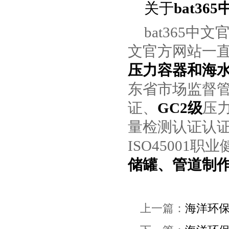
关于
bat3
bat365中文
文官方网站一
压力容器和海
东省
市场监督
证、
GC2级
压
量检测认证认证
ISO45001
储罐、管道制
上一篇：
海洋环保