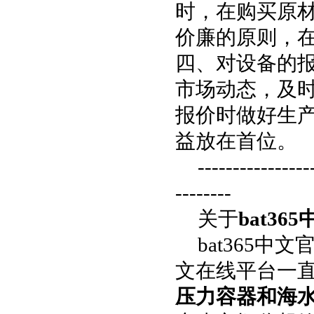
时，在购买原
价廉的原则，
四、对设备的
市场动态，及
报价时做好生产
益放在首位。
----------------
--------
关于
bat3
bat365中
文在线平台一
压力容器和海