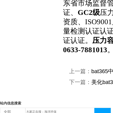
东省
市场监督
证、
GC2级
压
资质、
ISO90
量检测认证认证
证认证。
压力
0633-7881013
上一篇：
bat3
下一篇：
美化ba
站内信息搜索
全部