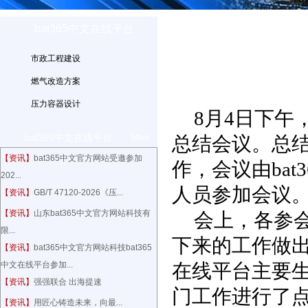
市政工程建设
bat365中文在线平台
市政工程建设
燃气改造方案
压力容器设计
8月4日下午
bat365中文在线平台
More
总结会议。总
【资讯】
bat365中文官方网站受邀参加
作，会议由ba
202...
人员参加会议
【资讯】
GB/T 47120-2026《压...
【资讯】
山东bat365中文官方网站科技有
会上，各参
限...
下来的工作做
【资讯】
bat365中文官方网站科技bat365
中文在线平台参加...
在线平台主要
【资讯】
强强联合 出海提速
门工作进行了
【资讯】
用匠心铸造未来，向最...