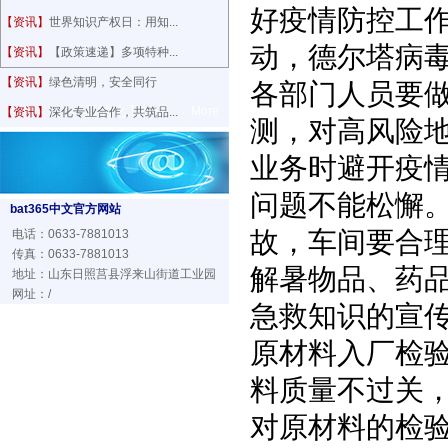
好疫情防控工
【资讯】
世界知识产权日：用知...
动，德尔塔病
【资讯】
【政策速递】多项特种...
【资讯】
绿色清明，安全同行
各部门人员要
石油化工行业
More
【资讯】
深化专业合作，共筑品...
测，对高风险
业务时避开疫
问题不能松懈
bat365中文官方网站
故，车间要合
电话：0633-7881013
传真：0633-7881013
解暑物品、药
地址：山东日照莒县浮来山街道工业园
网址：
/
急救知识的宣
原材料入厂检
料质量不过关
对原材料的检