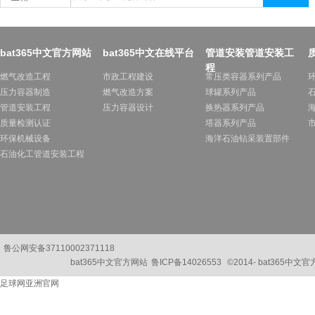
bat365中文官方网站
bat365中文在线平台
管道安装管道安装工
程
燃气改造工程
市政工程建设
常压类容器系列产品
压力容器制造
燃气改造方案
球罐系列产品
管道安装工程
压力容器设计
换热器系列产品
质量检测认证
塔器系列产品
环保机械设备
海洋石油钻采装置部件
石油化工管道安装工程
鲁公网安备37110002371118
bat365中文官方网站
鲁ICP备14026553
©2014-
bat365中文官方
足球网亚洲官网