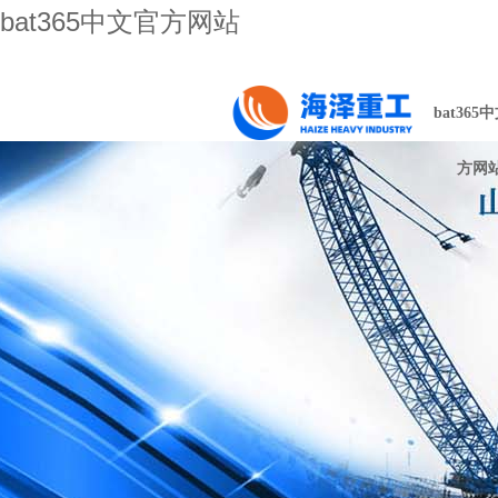
bat365中文官方网站
bat365
方网