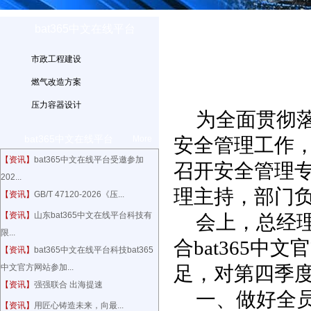
市政工程建设
bat365中文在线平台
市政工程建设
燃气改造方案
压力容器设计
为全面贯彻
bat365中文在线平台
More
安全管理工作
【资讯】
bat365中文在线平台受邀参加
召开安全管理专
202...
理主持，部门
【资讯】
GB/T 47120-2026《压...
【资讯】
山东bat365中文在线平台科技有
会上，总经
限...
合bat365
【资讯】
bat365中文在线平台科技bat365
中文官方网站参加...
足，对第四季
【资讯】
强强联合 出海提速
一、做好全
【资讯】
用匠心铸造未来，向最...