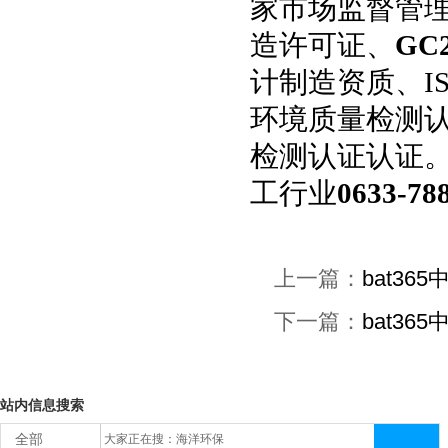
家市场监督管
造许可证、
GC
计制造资质、
I
环境质量检测认
检测认证认证
工行业
0633-78
上一篇：
bat3
下一篇：
bat3
站内信息搜索
全部