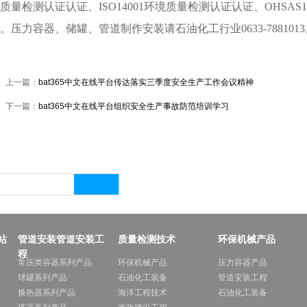
质量检测认证认证、ISO14001环境质量检测认证认证、OHSAS
。压力容器、储罐、管道制作安装请石油化工行业0633-7881013
上一篇：
bat365中文在线平台传达落实三季度安全生产工作会议精神
下一篇：
bat365中文在线平台组织安全生产事故防范培训学习
站
管道安装管道安装工
质量检测技术
环保机械产品
程
常压类容器系列产品
环保机械产品
压力容器产品
球罐系列产品
石油化工装备
管道安装工程
换热器系列产品
海洋工程技术
石油化工装备