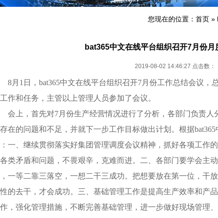
市政工程建设
您现在的位置：
首页
»
bat365中文在线平台组织召开7月份
2019-08-02 14:46:27 点击数：
8月1日，bat365中文在线平台组织召开7月份工作总结会议
工作和任务，主管以上管理人员参加了会议。
会上，首先对
7月份生产经营情况进行了分析，各部门负责人
存在的问题和不足，并就下一步工作目标做出计划。根据bat36
：一、继续贯彻落实好集团管理调度会议精神，抓好各项工作的
各类矛盾和问题，不畏艰辛，克难而进。二、各部门要学会主动
，一等二靠三落空，一想二干三成功。把想要放在第一位，干放
性的去干，才会成功。三、基础管理工作是提高生产效率和产品
作，强化管理措施，不断完善基础管理，进一步做好现场管理、