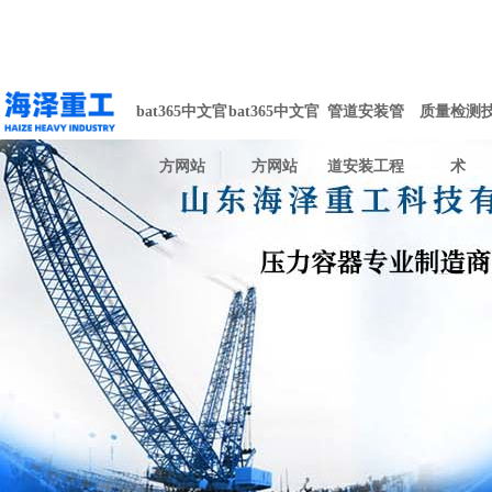
bat365中文官
bat365中文官
管道安装管
质量检测
方网站
方网站
道安装工程
术