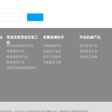
站
管道安装管道安装工
质量检测技术
环保机械产品
程
常压类容器系列产品
环保机械产品
压力容器产品
球罐系列产品
石油化工装备
管道安装工程
换热器系列产品
海洋工程技术
石油化工装备
塔器系列产品
市政建设工程
海洋石油钻采装置部件
4026553
©2014-
bat365中文官方网站 ALL RIGHTS RESERVED